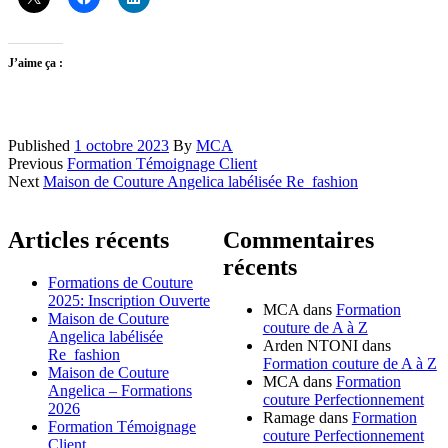
J’aime ça :
Published
1 octobre 2023
By
MCA
Navigation
Previous
Formation Témoignage Client
Next
Maison de Couture Angelica labélisée Re_fashion
des
articles
Articles récents
Commentaires
récents
Formations de Couture
2025: Inscription Ouverte
MCA
dans
Formation
Maison de Couture
couture de A à Z
Angelica labélisée
Arden NTONI
dans
Re_fashion
Formation couture de A à Z
Maison de Couture
MCA
dans
Formation
Angelica – Formations
couture Perfectionnement
2026
Ramage
dans
Formation
Formation Témoignage
couture Perfectionnement
Client