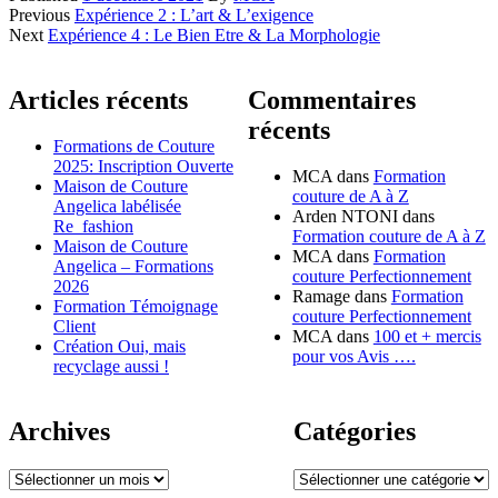
Navigation
Previous
Expérience 2 : L’art & L’exigence
Next
Expérience 4 : Le Bien Etre & La Morphologie
des
articles
Articles récents
Commentaires
récents
Formations de Couture
2025: Inscription Ouverte
MCA
dans
Formation
Maison de Couture
couture de A à Z
Angelica labélisée
Arden NTONI
dans
Re_fashion
Formation couture de A à Z
Maison de Couture
MCA
dans
Formation
Angelica – Formations
couture Perfectionnement
2026
Ramage
dans
Formation
Formation Témoignage
couture Perfectionnement
Client
MCA
dans
100 et + mercis
Création Oui, mais
pour vos Avis ….
recyclage aussi !
Archives
Catégories
Archives
Catégories