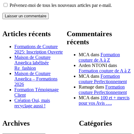
Prévenez-moi de tous les nouveaux articles par e-mail.
Laisser un commentaire
Articles récents
Commentaires
récents
Formations de Couture
2025: Inscription Ouverte
MCA
dans
Formation
Maison de Couture
couture de A à Z
Angelica labélisée
Arden NTONI
dans
Re_fashion
Formation couture de A à Z
Maison de Couture
MCA
dans
Formation
Angelica – Formations
couture Perfectionnement
2026
Ramage
dans
Formation
Formation Témoignage
couture Perfectionnement
Client
MCA
dans
100 et + mercis
Création Oui, mais
pour vos Avis ….
recyclage aussi !
Archives
Catégories